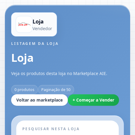
Loja
Vendedor
LISTAGEM DA LOJA
Loja
Veja os produtos desta loja no Marketplace AIE.
0 produtos
Paginação de 50
Voltar ao marketplace
+ Começar a Vender
PESQUISAR NESTA LOJA