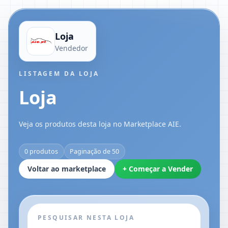
Loja
Vendedor
LISTAGEM DA LOJA
Loja
Veja os produtos desta loja no Marketplace AIE.
0 produtos
Paginação de 50
Voltar ao marketplace
+ Começar a Vender
PESQUISAR NESTA LOJA